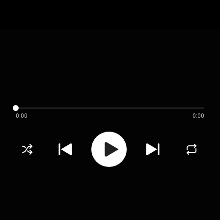
0:00
0:00