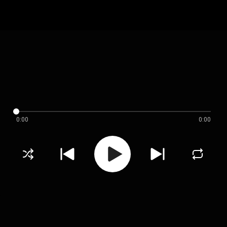
0:00
0:00