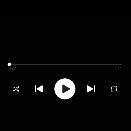
0:00
0:00