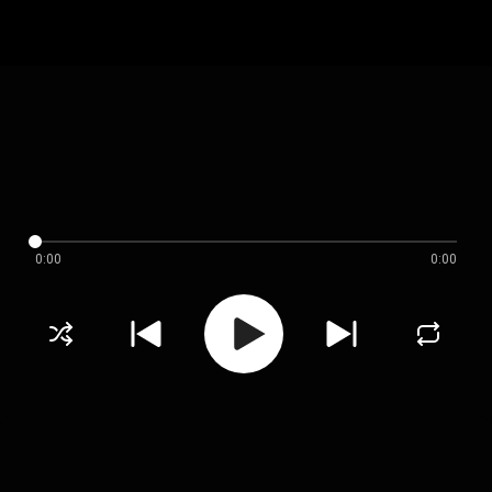
0:00
0:00