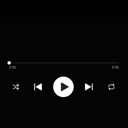
0:00
0:00