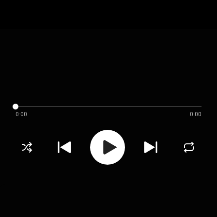
0:00
0:00