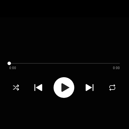
0:00
0:00