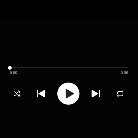
0:00
0:00