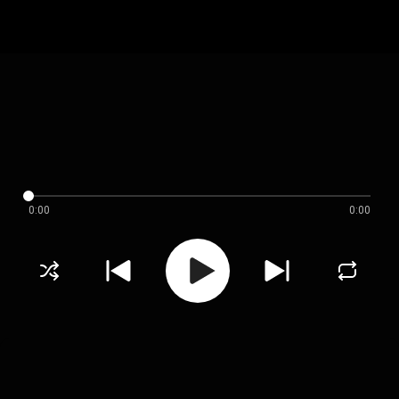
0:00
0:00