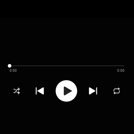
0:00
0:00