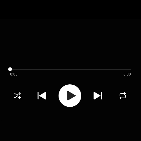
0:00
0:00