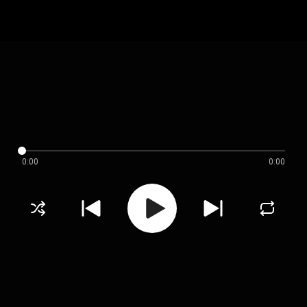
0:00
0:00