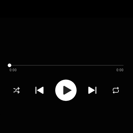
0:00
0:00