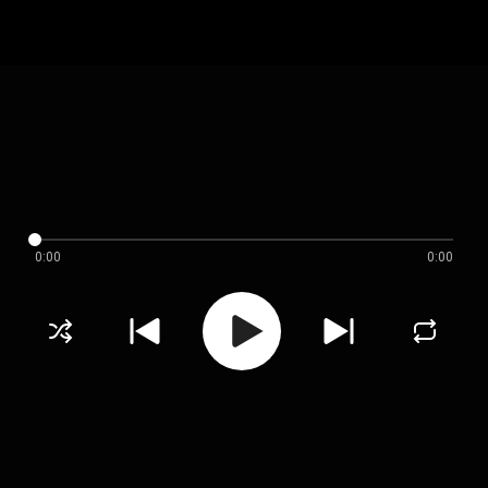
0:00
0:00