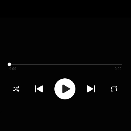
0:00
0:00