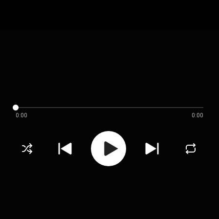
0:00
0:00