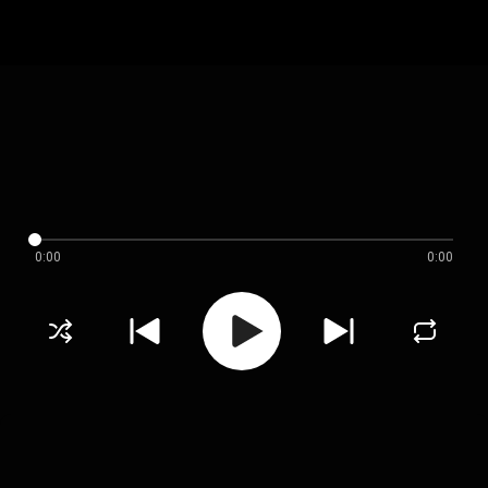
0:00
0:00