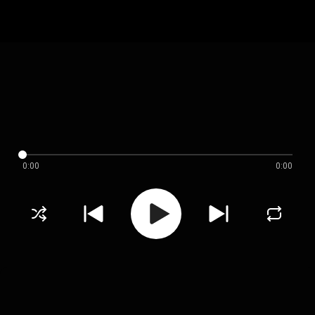
0:00
0:00