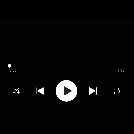
0:00
0:00