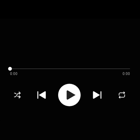
0:00
0:00