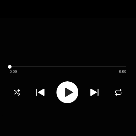
0:00
0:00