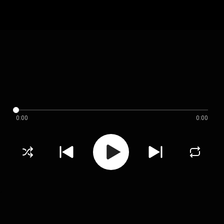
0:00
0:00