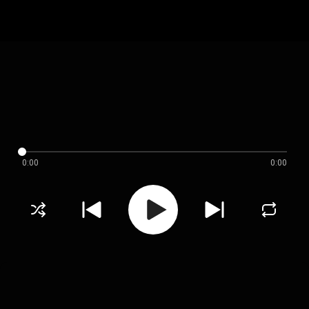
0:00
0:00