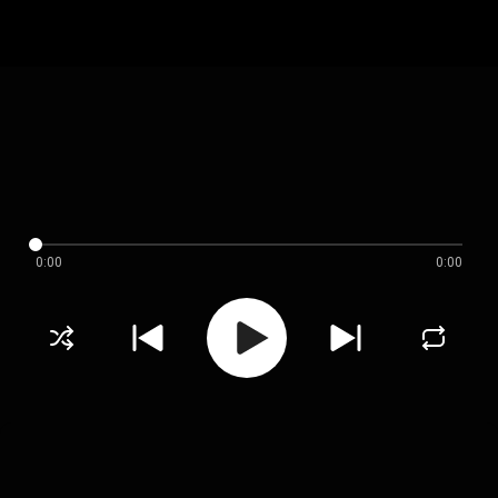
0:00
0:00