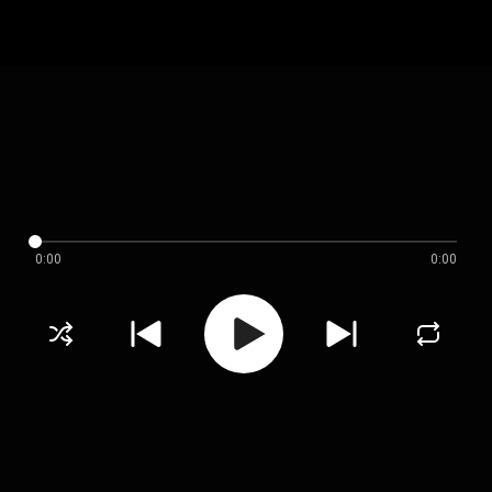
0:00
0:00