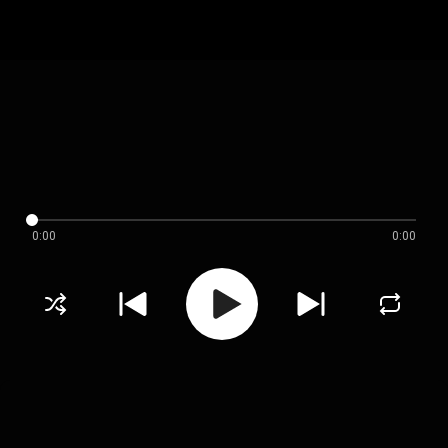
0:00
0:00