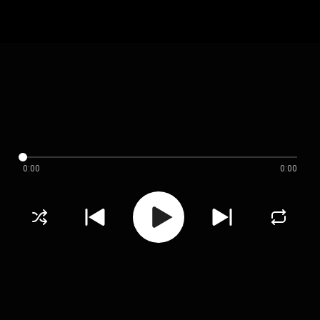
0:00
0:00