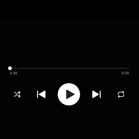
0:00
0:00