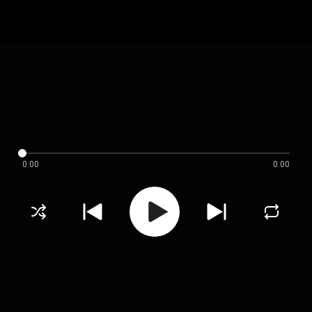
0:00
0:00