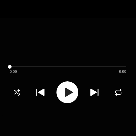
0:00
0:00