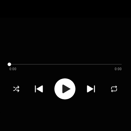
0:00
0:00