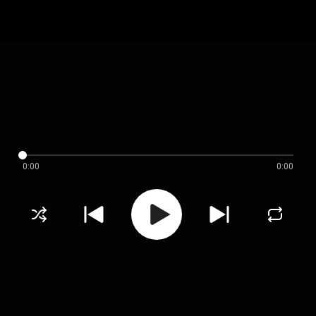
0:00
0:00