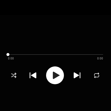
0:00
0:00