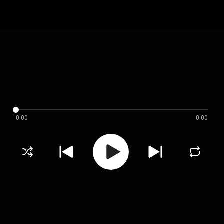
0:00
0:00