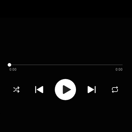
0:00
0:00