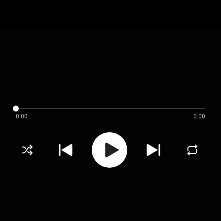
0:00
0:00