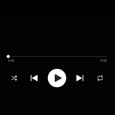
0:00
0:00