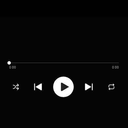
0:00
0:00