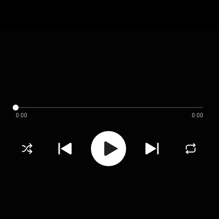
0:00
0:00