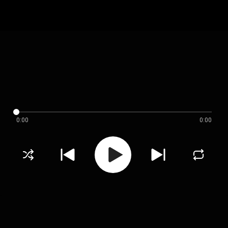
0:00
0:00