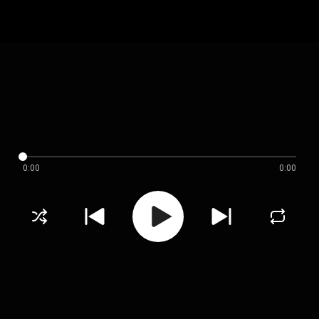
0:00
0:00