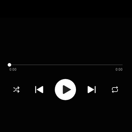
0:00
0:00