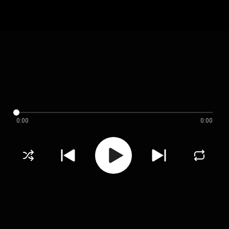
0:00
0:00