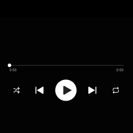
0:00
0:00