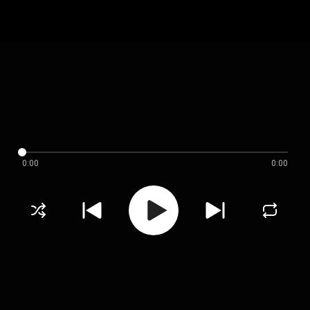
0:00
0:00