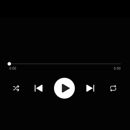
0:00
0:00