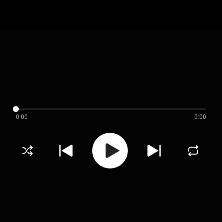
0:00
0:00