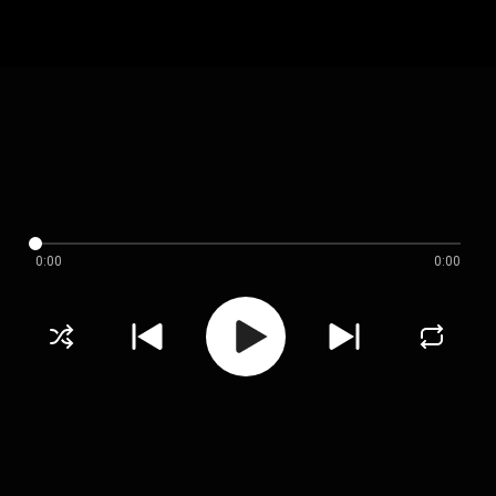
0:00
0:00