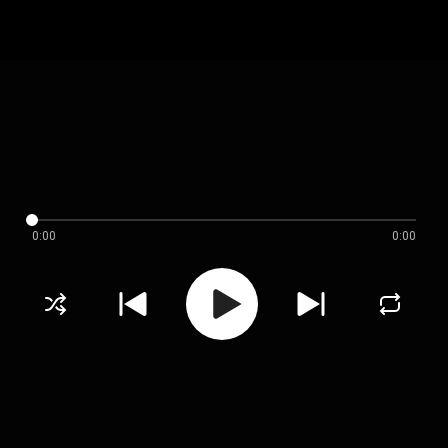
0:00
0:00