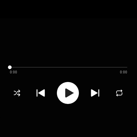
0:00
0:00